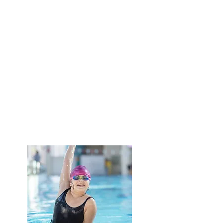
Formule 5 séances 140€
Un apprentissage efficace
5 séances de 30 minutes à réaliser
selon les disponibilités de chacun pour
apprendre et évoluer. Les 5 séances
sont personnalisées pour garantir une
progression rapide. Les cours se
déroulent à domicile ou en piscine
privée.